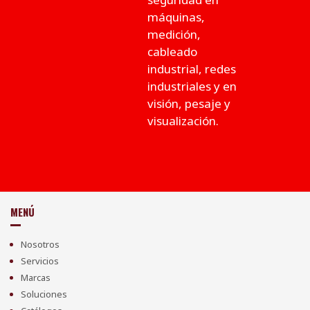
máquinas,
medición,
cableado
industrial, redes
industriales y en
visión, pesaje y
visualización.
MENÚ
Nosotros
Servicios
Marcas
Soluciones