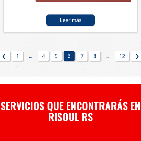
Leer más
❮
1
...
4
5
6
7
8
...
12
❯
SERVICIOS QUE ENCONTRARÁS EN
RISOUL RS