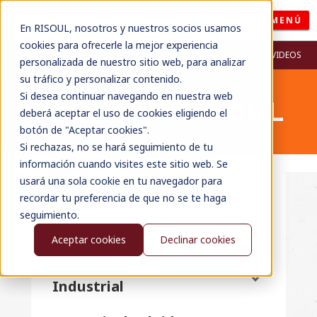
MENÚ
En RISOUL, nosotros y nuestros socios usamos
cookies para ofrecerle la mejor experiencia
RECURSOS
BLOG
WEBINARS
PODCASTS
VIDEOS
personalizada de nuestro sitio web, para analizar
su tráfico y personalizar contenido.
Si desea continuar navegando en nuestra web
BLOG DE RISOUL
deberá aceptar el uso de cookies eligiendo el
botón de "Aceptar cookies".
Si rechazas, no se hará seguimiento de tu
información cuando visites este sitio web. Se
usará una sola cookie en tu navegador para
recordar tu preferencia de que no se te haga
Categorías
seguimiento.
Todos
Aceptar cookies
Declinar cookies
Automatización
Industrial