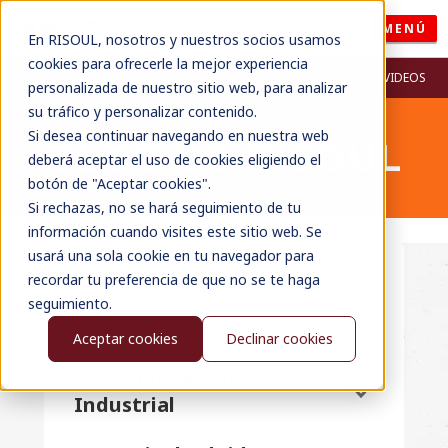
MENÚ
En RISOUL, nosotros y nuestros socios usamos
cookies para ofrecerle la mejor experiencia
RECURSOS
BLOG
WEBINARS
PODCASTS
VIDEOS
personalizada de nuestro sitio web, para analizar
su tráfico y personalizar contenido.
Si desea continuar navegando en nuestra web
BLOG DE RISOUL
deberá aceptar el uso de cookies eligiendo el
botón de "Aceptar cookies".
Si rechazas, no se hará seguimiento de tu
información cuando visites este sitio web. Se
usará una sola cookie en tu navegador para
recordar tu preferencia de que no se te haga
Categorías
seguimiento.
Todos
Aceptar cookies
Declinar cookies
Automatización
Industrial