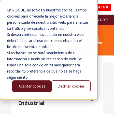
MENÚ
En RISOUL, nosotros y nuestros socios usamos
cookies para ofrecerle la mejor experiencia
RECURSOS
BLOG
WEBINARS
PODCASTS
VIDEOS
personalizada de nuestro sitio web, para analizar
su tráfico y personalizar contenido.
Si desea continuar navegando en nuestra web
BLOG DE RISOUL
deberá aceptar el uso de cookies eligiendo el
botón de "Aceptar cookies".
Si rechazas, no se hará seguimiento de tu
información cuando visites este sitio web. Se
usará una sola cookie en tu navegador para
recordar tu preferencia de que no se te haga
Categorías
seguimiento.
Todos
Aceptar cookies
Declinar cookies
Automatización
Industrial