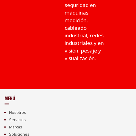
seguridad en
máquinas,
medición,
cableado
industrial, redes
industriales y en
visión, pesaje y
visualización.
MENÚ
Nosotros
Servicios
Marcas
Soluciones