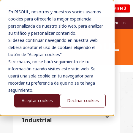
MENÚ
En RISOUL, nosotros y nuestros socios usamos
cookies para ofrecerle la mejor experiencia
RECURSOS
BLOG
WEBINARS
PODCASTS
VIDEOS
personalizada de nuestro sitio web, para analizar
su tráfico y personalizar contenido.
Si desea continuar navegando en nuestra web
BLOG DE RISOUL
deberá aceptar el uso de cookies eligiendo el
botón de "Aceptar cookies".
Si rechazas, no se hará seguimiento de tu
información cuando visites este sitio web. Se
usará una sola cookie en tu navegador para
recordar tu preferencia de que no se te haga
Categorías
seguimiento.
Todos
Aceptar cookies
Declinar cookies
Automatización
Industrial