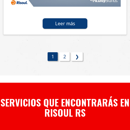
Leer más
1
2
❯
SERVICIOS QUE ENCONTRARÁS EN
RISOUL RS