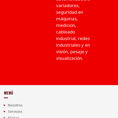
variadores,
seguridad en
máquinas,
medición,
cableado
industrial, redes
industriales y en
visión, pesaje y
visualización.
MENÚ
Nosotros
Servicios
Marcas