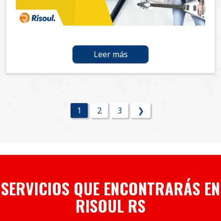
Leer más
1
2
3
❯
SERVICIOS QUE ENCONTRARÁS EN
RISOUL RS