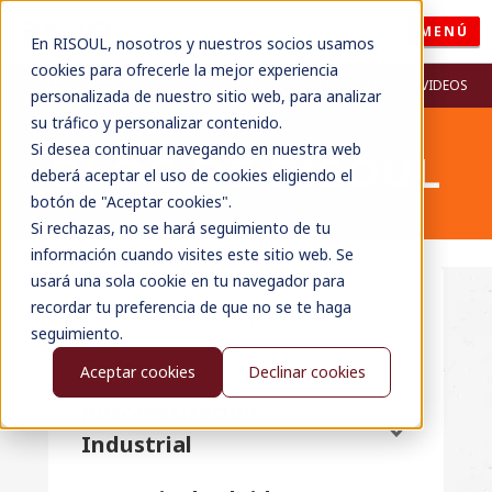
MENÚ
En RISOUL, nosotros y nuestros socios usamos
cookies para ofrecerle la mejor experiencia
RECURSOS
BLOG
WEBINARS
PODCASTS
VIDEOS
personalizada de nuestro sitio web, para analizar
su tráfico y personalizar contenido.
Si desea continuar navegando en nuestra web
BLOG DE RISOUL
deberá aceptar el uso de cookies eligiendo el
botón de "Aceptar cookies".
Si rechazas, no se hará seguimiento de tu
información cuando visites este sitio web. Se
usará una sola cookie en tu navegador para
recordar tu preferencia de que no se te haga
Categorías
seguimiento.
Todos
Aceptar cookies
Declinar cookies
Automatización
Industrial