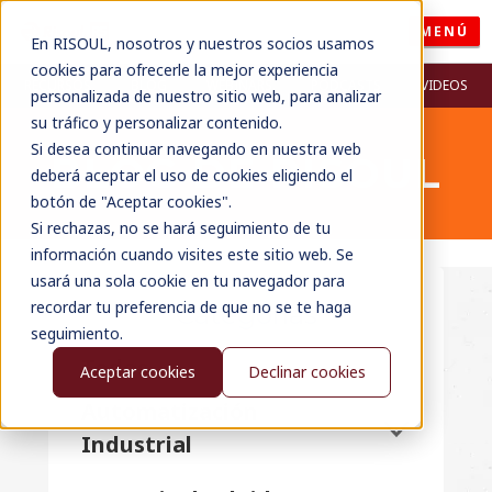
MENÚ
En RISOUL, nosotros y nuestros socios usamos
cookies para ofrecerle la mejor experiencia
RECURSOS
BLOG
WEBINARS
PODCASTS
VIDEOS
personalizada de nuestro sitio web, para analizar
su tráfico y personalizar contenido.
Si desea continuar navegando en nuestra web
BLOG DE RISOUL
deberá aceptar el uso de cookies eligiendo el
botón de "Aceptar cookies".
Si rechazas, no se hará seguimiento de tu
información cuando visites este sitio web. Se
usará una sola cookie en tu navegador para
recordar tu preferencia de que no se te haga
Categorías
seguimiento.
Todos
Aceptar cookies
Declinar cookies
Automatización
Industrial