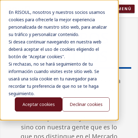
MENÚ
En RISOUL, nosotros y nuestros socios usamos
cookies para ofrecerle la mejor experiencia
personalizada de nuestro sitio web, para analizar
NUESTROS
su tráfico y personalizar contenido.
Si desea continuar navegando en nuestra web
SERVICIOS
deberá aceptar el uso de cookies eligiendo el
botón de "Aceptar cookies".
Si rechazas, no se hará seguimiento de tu
información cuando visites este sitio web. Se
usará una sola cookie en tu navegador para
Con más de 50 años de experiencia
recordar tu preferencia de que no se te haga
en el mercado mexicano, nuestra
seguimiento.
filosofía es la de ofrecer un valor
Aceptar cookies
Declinar cookies
agregado a nuestros clientes no
sólo con productos y soluciones,
sino con nuestra gente que es lo
que nos distingue en el Mercado