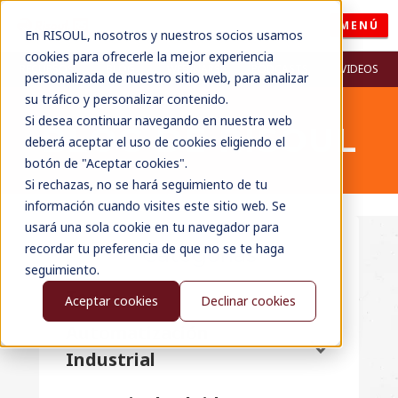
MENÚ
En RISOUL, nosotros y nuestros socios usamos
cookies para ofrecerle la mejor experiencia
RECURSOS
BLOG
WEBINARS
PODCASTS
VIDEOS
personalizada de nuestro sitio web, para analizar
su tráfico y personalizar contenido.
Si desea continuar navegando en nuestra web
BLOG DE RISOUL
deberá aceptar el uso de cookies eligiendo el
botón de "Aceptar cookies".
Si rechazas, no se hará seguimiento de tu
información cuando visites este sitio web. Se
usará una sola cookie en tu navegador para
recordar tu preferencia de que no se te haga
Categorías
seguimiento.
Todos
Aceptar cookies
Declinar cookies
Automatización
Industrial