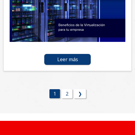
Leer más
1
2
❯