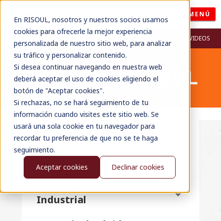
MENÚ
En RISOUL, nosotros y nuestros socios usamos
cookies para ofrecerle la mejor experiencia
RECURSOS
BLOG
WEBINARS
PODCASTS
VIDEOS
personalizada de nuestro sitio web, para analizar
su tráfico y personalizar contenido.
Si desea continuar navegando en nuestra web
BLOG DE RISOUL
deberá aceptar el uso de cookies eligiendo el
botón de "Aceptar cookies".
Si rechazas, no se hará seguimiento de tu
información cuando visites este sitio web. Se
usará una sola cookie en tu navegador para
recordar tu preferencia de que no se te haga
Categorías
seguimiento.
Todos
Aceptar cookies
Declinar cookies
Automatización
Industrial