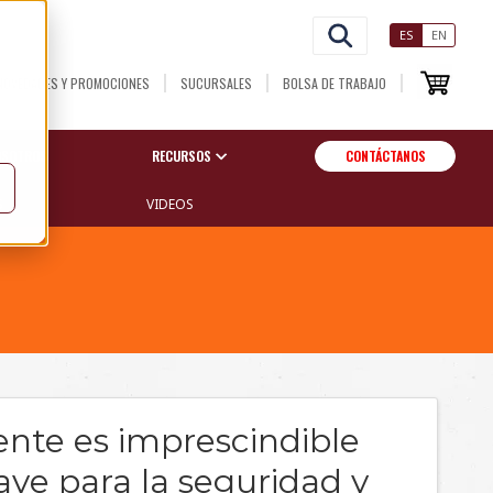
ES
EN
NOVEDADES Y PROMOCIONES
SUCURSALES
BOLSA DE TRABAJO
OSOTROS
RECURSOS
CONTÁCTANOS
S
VIDEOS
ente es imprescindible
lave para la seguridad y