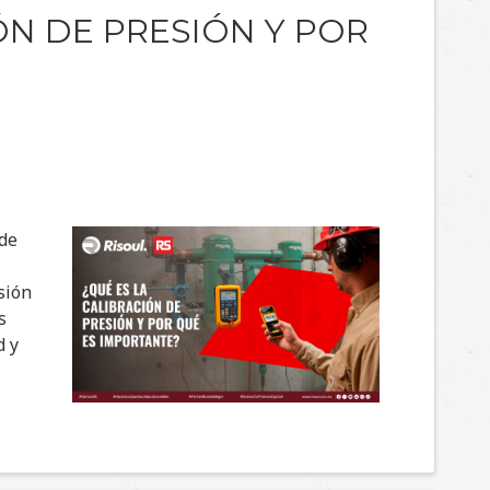
ÓN DE PRESIÓN Y POR
 de
sión
s
d y