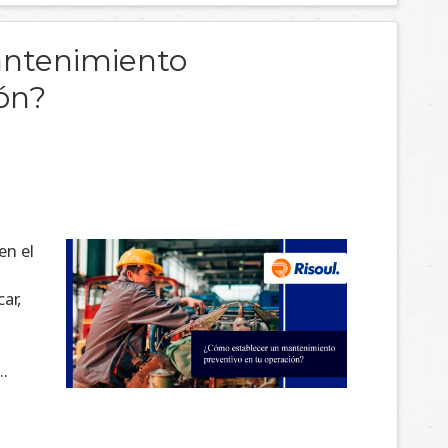
antenimiento
ión?
en el
ar,
n
..