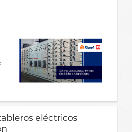
s
tableros eléctricos
ón