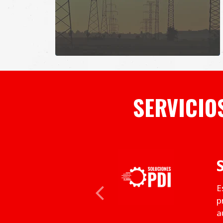
SERVICIO
E
Previous
p
a