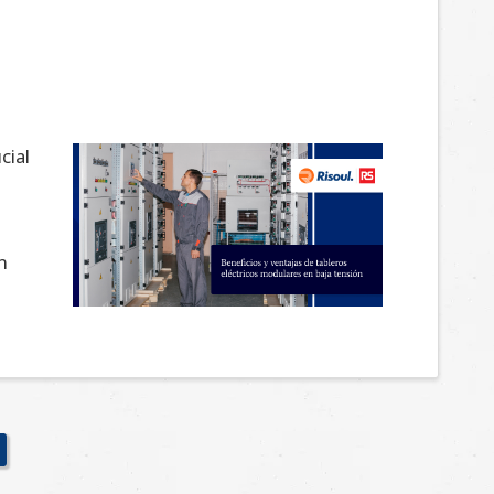
cial
n