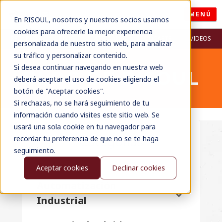
MENÚ
En RISOUL, nosotros y nuestros socios usamos
cookies para ofrecerle la mejor experiencia
RECURSOS
BLOG
WEBINARS
PODCASTS
VIDEOS
personalizada de nuestro sitio web, para analizar
su tráfico y personalizar contenido.
Si desea continuar navegando en nuestra web
BLOG DE RISOUL
deberá aceptar el uso de cookies eligiendo el
botón de "Aceptar cookies".
Si rechazas, no se hará seguimiento de tu
información cuando visites este sitio web. Se
usará una sola cookie en tu navegador para
recordar tu preferencia de que no se te haga
Categorías
seguimiento.
Todos
Aceptar cookies
Declinar cookies
Automatización
Industrial