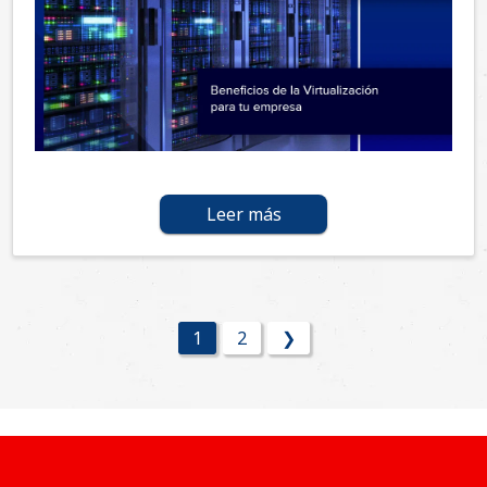
Leer más
1
2
❯