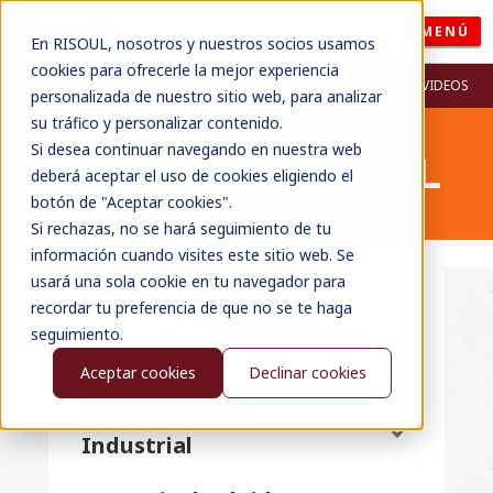
MENÚ
En RISOUL, nosotros y nuestros socios usamos
cookies para ofrecerle la mejor experiencia
RECURSOS
BLOG
WEBINARS
PODCASTS
VIDEOS
personalizada de nuestro sitio web, para analizar
su tráfico y personalizar contenido.
Si desea continuar navegando en nuestra web
BLOG DE RISOUL
deberá aceptar el uso de cookies eligiendo el
botón de "Aceptar cookies".
Si rechazas, no se hará seguimiento de tu
información cuando visites este sitio web. Se
usará una sola cookie en tu navegador para
recordar tu preferencia de que no se te haga
Categorías
seguimiento.
Todos
Aceptar cookies
Declinar cookies
Automatización
Industrial