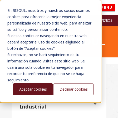
MENÚ
En RISOUL, nosotros y nuestros socios usamos
cookies para ofrecerle la mejor experiencia
RECURSOS
BLOG
WEBINARS
PODCASTS
VIDEOS
personalizada de nuestro sitio web, para analizar
su tráfico y personalizar contenido.
Si desea continuar navegando en nuestra web
BLOG DE RISOUL
deberá aceptar el uso de cookies eligiendo el
botón de "Aceptar cookies".
Si rechazas, no se hará seguimiento de tu
información cuando visites este sitio web. Se
usará una sola cookie en tu navegador para
recordar tu preferencia de que no se te haga
Categorías
seguimiento.
Todos
Aceptar cookies
Declinar cookies
Automatización
Industrial