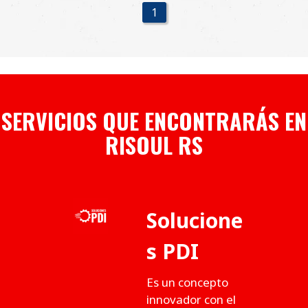
1
SERVICIOS QUE ENCONTRARÁS EN
RISOUL RS
Solucione
s PDI
Es un concepto
innovador con el