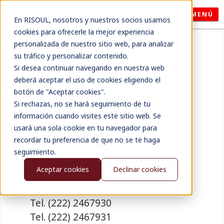
MENÚ
En RISOUL, nosotros y nuestros socios usamos
cookies para ofrecerle la mejor experiencia
Puebla
personalizada de nuestro sitio web, para analizar
su tráfico y personalizar contenido.
24 norte 804
Si desea continuar navegando en nuestra web
deberá aceptar el uso de cookies eligiendo el
Entre 10 y 8 ote
botón de "Aceptar cookies".
Col. Resurgimiento
Si rechazas, no se hará seguimiento de tu
c.p. 72373
información cuando visites este sitio web. Se
Puebla, Pue.
usará una sola cookie en tu navegador para
recordar tu preferencia de que no se te haga
Tel. (222) 2130417
seguimiento.
Tel. (222) 2356916
Aceptar cookies
Declinar cookies
Tel. (222) 2357382
Tel. (222) 2368534
Tel. (222) 2467930
Tel. (222) 2467931