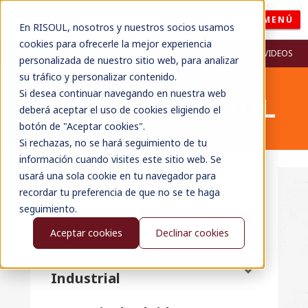
MENÚ
En RISOUL, nosotros y nuestros socios usamos
cookies para ofrecerle la mejor experiencia
RECURSOS
BLOG
WEBINARS
PODCASTS
VIDEOS
personalizada de nuestro sitio web, para analizar
su tráfico y personalizar contenido.
Si desea continuar navegando en nuestra web
BLOG DE RISOUL
deberá aceptar el uso de cookies eligiendo el
botón de "Aceptar cookies".
Si rechazas, no se hará seguimiento de tu
información cuando visites este sitio web. Se
usará una sola cookie en tu navegador para
recordar tu preferencia de que no se te haga
Categorías
seguimiento.
Todos
Aceptar cookies
Declinar cookies
Automatización
Industrial