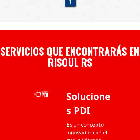
1
SERVICIOS QUE ENCONTRARÁS EN
RISOUL RS
Solucione
s PDI
Es un concepto
innovador con el