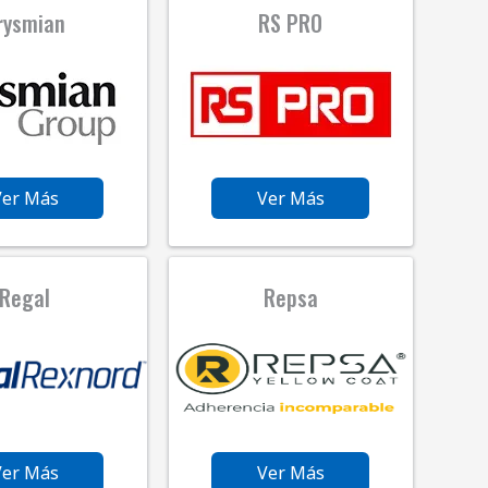
rysmian
RS PRO
Ver Más
Ver Más
Regal
Repsa
Ver Más
Ver Más