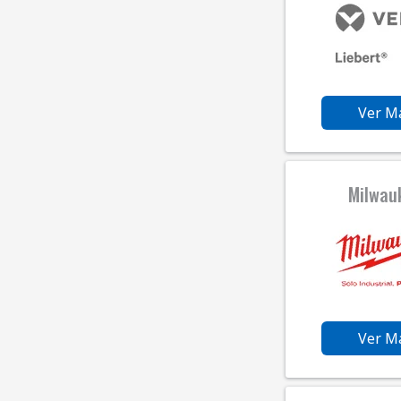
Ver M
Milwau
Ver M