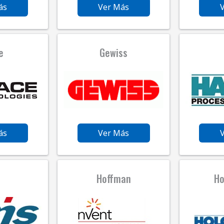
ás
Ver Más
e
Gewiss
ás
Ver Más
S
Hoffman
Ho