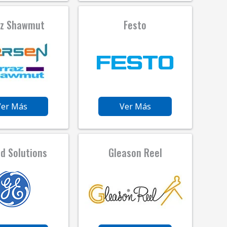
az Shawmut
Festo
Ver Más
Ver Más
id Solutions
Gleason Reel