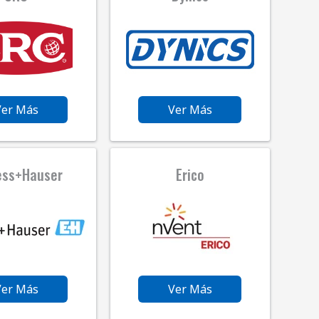
Ver Más
Ver Más
ess+Hauser
Erico
Ver Más
Ver Más