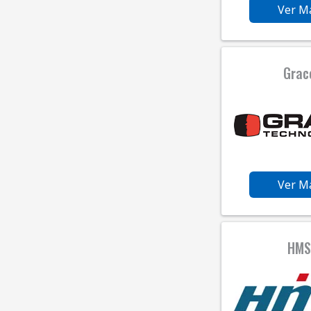
Ver M
Grac
Ver M
HM