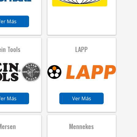
Ver Más
ein Tools
LAPP
Ver Más
Ver Más
Mersen
Mennekes