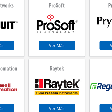
etworks
ProSoft
P
ás
Ver Más
tomation
Raytek
ás
Ver Más