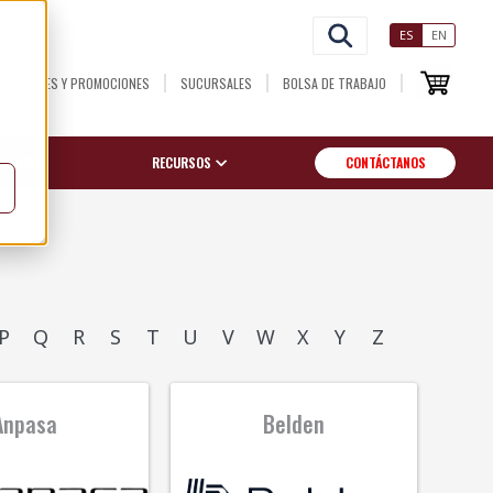
ES
EN
NOVEDADES Y PROMOCIONES
SUCURSALES
BOLSA DE TRABAJO
OSOTROS
RECURSOS
CONTÁCTANOS
P
Q
R
S
T
U
V
W
X
Y
Z
Anpasa
Belden