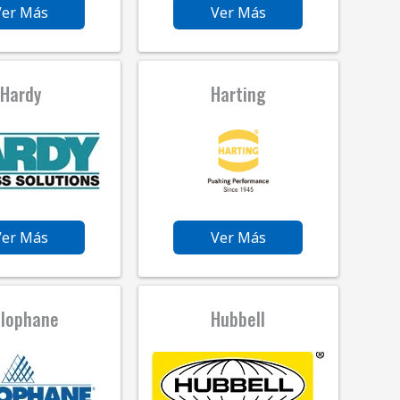
Ver Más
Ver Más
Hardy
Harting
Ver Más
Ver Más
lophane
Hubbell