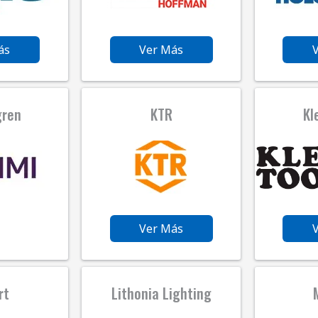
ás
Ver Más
gren
KTR
Kl
Ver Más
rt
Lithonia Lighting