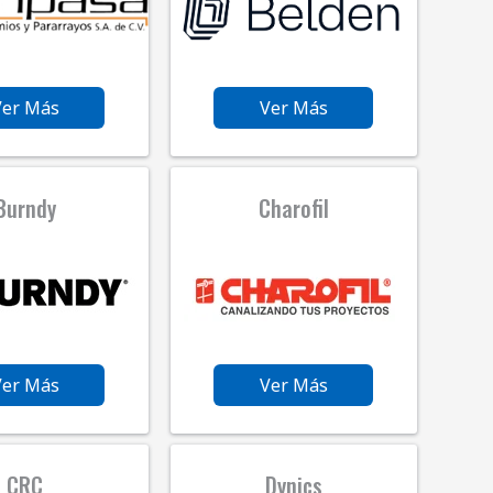
Ver Más
Ver Más
Burndy
Charofil
Ver Más
Ver Más
CRC
Dynics