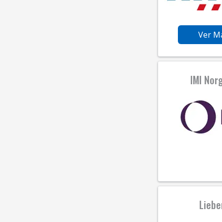
Ver M
IMI Nor
Liebe