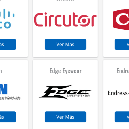
ás
Ver Más
n
Edge Eyewear
Endr
ás
Ver Más