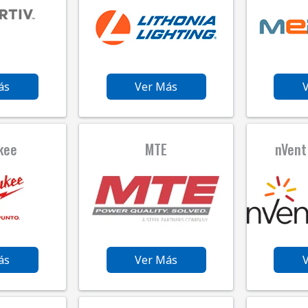
ás
Ver Más
kee
MTE
nVen
ás
Ver Más