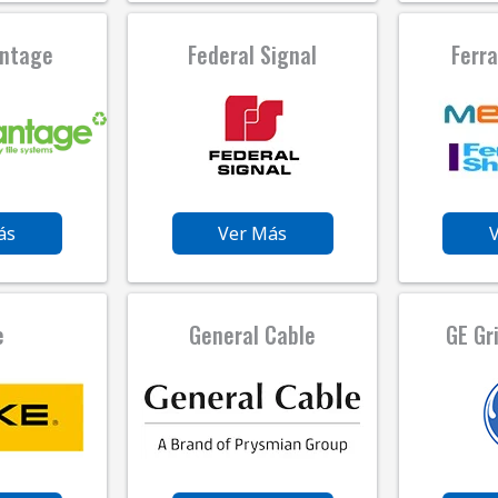
antage
Federal Signal
Ferr
ás
Ver Más
e
General Cable
GE Gr