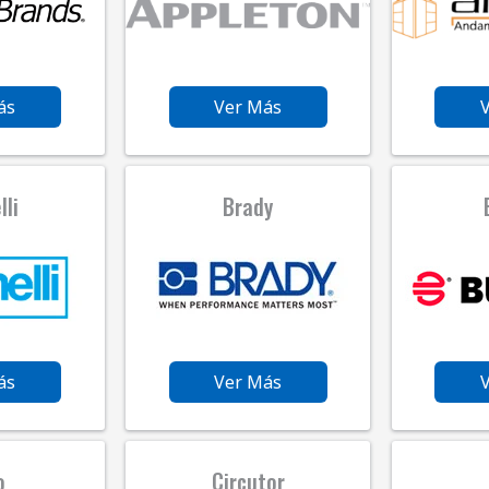
ás
Ver Más
lli
Brady
ás
Ver Más
o
Circutor