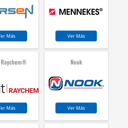
Ver Más
Ver Más
t Raychem®
Nook
Ver Más
Ver Más