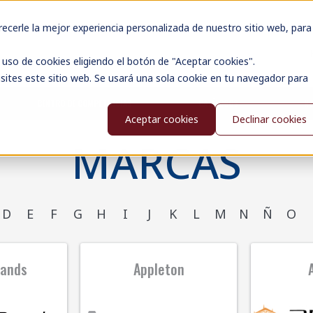
cerle la mejor experiencia personalizada de nuestro sitio web, para
uso de cookies eligiendo el botón de "Aceptar cookies".
sites este sitio web. Se usará una sola cookie en tu navegador para
CENTRO DE COMPETENCIAS
CATÁLOGOS
N
Aceptar cookies
Declinar cookies
MARCAS
D
E
F
G
H
I
J
K
L
M
N
Ñ
O
rands
Appleton