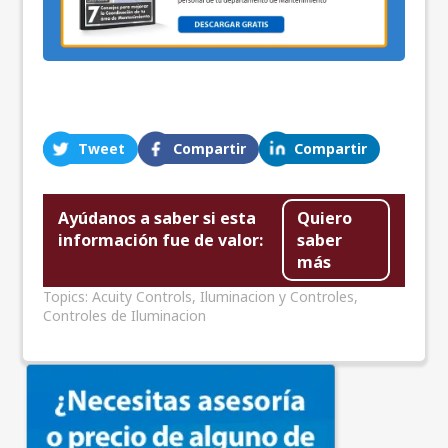
Tweet
Compartir
Compartir
Ayúdanos a saber si esta
Quiero
información fue de valor:
saber
más
Topics:
Acuity Controls
,
Iluminacion y Controles
,
Controles de Iluminacion