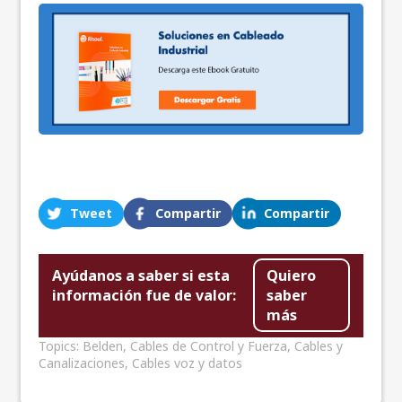
Tweet
Compartir
Compartir
Ayúdanos a saber si esta
Quiero
información fue de valor:
saber
más
Topics:
Belden
,
Cables de Control y Fuerza
,
Cables y
Canalizaciones
,
Cables voz y datos