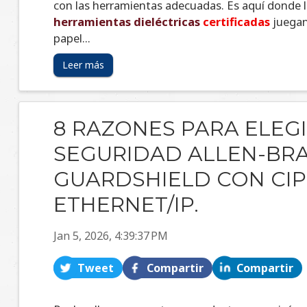
Leer más
8 RAZONES PARA ELEGI
SEGURIDAD ALLEN-BRA
GUARDSHIELD CON CIP
ETHERNET/IP.
Jan 5, 2026, 4:39:37 PM
Tweet
Compartir
Compartir
Rockwell nos presenta un producto que quizá y
conocías, pero ahora con una mejora clave:
CIP
Safety
™. Entonces, ¿Qué es lo que lo distingue?