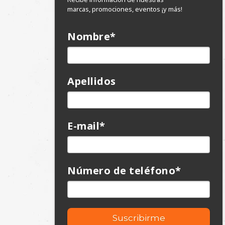
Apellidos
E-mail
*
Número de teléfono
*
Nunca compartiremos tu correo electrónico
con alguien más y podrás desuscribirte