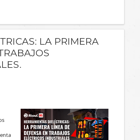
TRICAS: LA PRIMERA
 TRABAJOS
LES.
os
uenta
las
n un