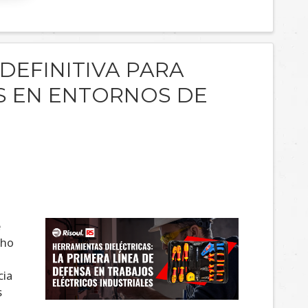
 DEFINITIVA PARA
S EN ENTORNOS DE
e
cho
.
cia
s