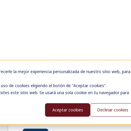
SISTEMAS INDUSTRIAL
ON-MACHINE?
May 14, 2026, 2:51:34 PM
Tweet
Compartir
Compartir
Muchas operaciones industriales siguen crecien
en capacidad, pero también en complejidad
industrial. Cada nuevo equipo, conexión o siste
agregado aumenta la dificultad de instalación,
integración y mantenimiento. Según
Deloitte
, e
65% de las empresas industriales identifica la
complejidad...
Leer más