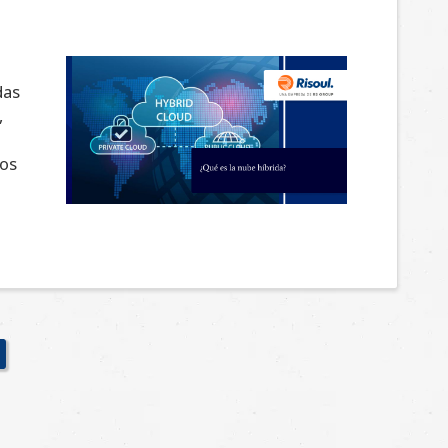
das
,
a
sos