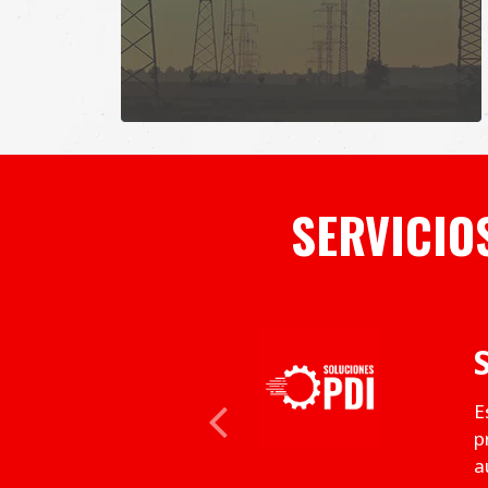
SERVICIO
E
Previous
p
a