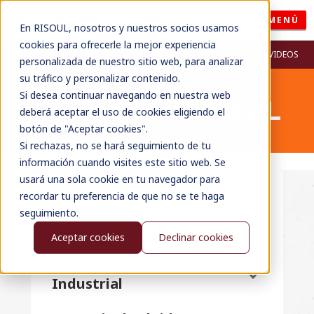
MENÚ
En RISOUL, nosotros y nuestros socios usamos
cookies para ofrecerle la mejor experiencia
RECURSOS
BLOG
WEBINARS
PODCASTS
VIDEOS
personalizada de nuestro sitio web, para analizar
su tráfico y personalizar contenido.
Si desea continuar navegando en nuestra web
BLOG DE RISOUL
deberá aceptar el uso de cookies eligiendo el
botón de "Aceptar cookies".
Si rechazas, no se hará seguimiento de tu
información cuando visites este sitio web. Se
usará una sola cookie en tu navegador para
recordar tu preferencia de que no se te haga
Categorías
seguimiento.
Todos
Aceptar cookies
Declinar cookies
Automatización
Industrial