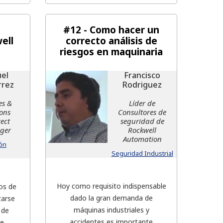
#12 - Como hacer un
ell
correcto análisis de
riesgos en maquinaria
el
Francisco
rrez
Rodriguez
es &
Líder de
ions
Consultores de
tect
seguridad de
ger
Rockwell
Automation
ón
Seguridad Industrial
Hoy como requisito indispensable
os de
dado la gran demanda de
zarse
máquinas industriales y
 de
accidentes es importante
se