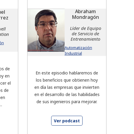
Abraham
el
Mondragón
rrez
Líder de Equipo
ell
de Servicio de
tion
Entrenamiento
ón
Automatización
Industrial
os de
En este episodio hablaremos de
oy en
los beneficios que obtienen hoy
cer el
en día las empresas que invierten
os de
en el desarrollo de las habilidades
nen
de sus ingenieros para mejorar.
..
Ver podcast