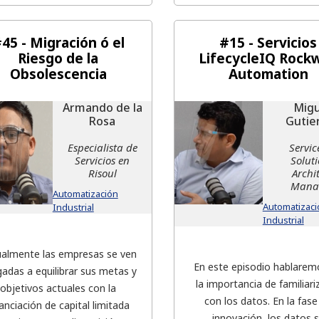
45 - Migración ó el
#15 - Servicios
Riesgo de la
LifecycleIQ Rockw
Obsolescencia
Automation
Armando de la
Migu
Rosa
Gutie
Especialista de
Servic
Servicios en
Solut
Risoul
Archi
Mana
Automatización
Automatizaci
Industrial
Industrial
almente las empresas se ven
En este episodio hablarem
gadas a equilibrar sus metas y
la importancia de familiari
objetivos actuales con la
con los datos. En la fase
nanciación de capital limitada
innovación, los datos 