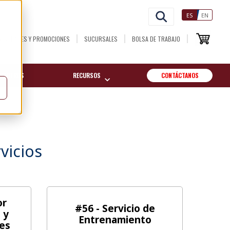
ES
EN
NOVEDADES Y PROMOCIONES
SUCURSALES
BOLSA DE TRABAJO
OSOTROS
RECURSOS
CONTÁCTANOS
vicios
or
#56 - Servicio de
 y
Entrenamiento
es