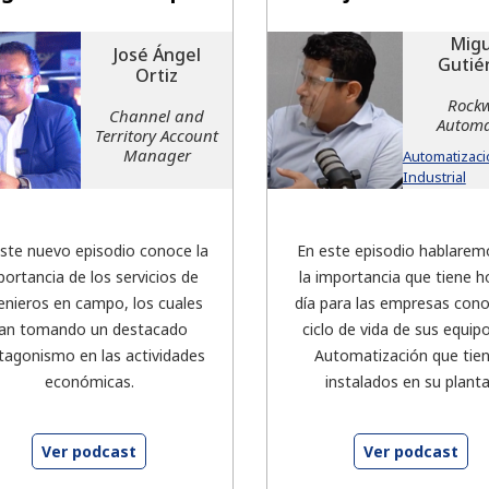
Migu
José Ángel
Gutié
Ortiz
Rockw
Channel and
Automa
Territory Account
Manager
Automatizaci
Industrial
ste nuevo episodio conoce la
En este episodio hablarem
portancia de los servicios de
la importancia que tiene h
enieros en campo, los cuales
día para las empresas cono
an tomando un destacado
ciclo de vida de sus equip
tagonismo en las actividades
Automatización que tie
económicas.
instalados en su planta
Ver podcast
Ver podcast