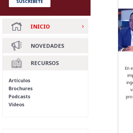
SUSCRÍBETE
INICIO
NOVEDADES
RECURSOS
En e
im
Artículos
ing
Brochures
v
Podcasts
pro
Vídeos