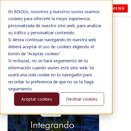
MENÚ
En RISOUL, nosotros y nuestros socios usamos
cookies para ofrecerle la mejor experiencia
personalizada de nuestro sitio web, para analizar
Servicios LifecycleIQ Rockwell
su tráfico y personalizar contenido.
Automation
Si desea continuar navegando en nuestra web
deberá aceptar el uso de cookies eligiendo el
Por: Miguel Gutierrez, Services & Solutions
botón de "Aceptar cookies".
Architect Manager
Si rechazas, no se hará seguimiento de tu
información cuando visites este sitio web. Se
usará una sola cookie en tu navegador para
recordar tu preferencia de que no se te haga
seguimiento.
Aceptar cookies
Declinar cookies