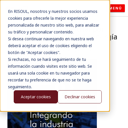
MENÚ
En RISOUL, nosotros y nuestros socios usamos
cookies para ofrecerle la mejor experiencia
personalizada de nuestro sitio web, para analizar
Sostenibilidad industrial por
su tráfico y personalizar contenido.
medio del monitoreo de energía
Si desea continuar navegando en nuestra web
deberá aceptar el uso de cookies eligiendo el
Por: Dominique Dias, CEO en Exakom
botón de "Aceptar cookies".
Si rechazas, no se hará seguimiento de tu
información cuando visites este sitio web. Se
usará una sola cookie en tu navegador para
recordar tu preferencia de que no se te haga
seguimiento.
Aceptar cookies
Declinar cookies