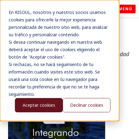
MENÚ
En RISOUL, nosotros y nuestros socios usamos
cookies para ofrecerle la mejor experiencia
personalizada de nuestro sitio web, para analizar
TI y TO: Unidos resistimos;
su tráfico y personalizar contenido.
divididos nos derrumbamos
Si desea continuar navegando en nuestra web
deberá aceptar el uso de cookies eligiendo el
Por: José Juan Ortiz, Consultor de Ciberseguridad
botón de "Aceptar cookies".
en Risoul
Si rechazas, no se hará seguimiento de tu
información cuando visites este sitio web. Se
usará una sola cookie en tu navegador para
recordar tu preferencia de que no se te haga
seguimiento.
Aceptar cookies
Declinar cookies