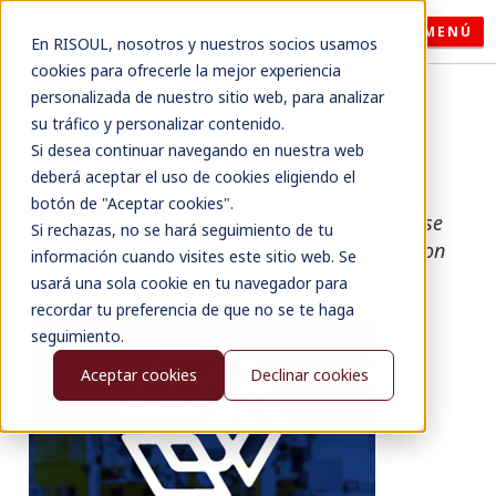
MENÚ
En RISOUL, nosotros y nuestros socios usamos
cookies para ofrecerle la mejor experiencia
personalizada de nuestro sitio web, para analizar
Riesgos de Seguridad en
su tráfico y personalizar contenido.
Máquinas y Procesos
Si desea continuar navegando en nuestra web
Inteligentes
deberá aceptar el uso de cookies eligiendo el
botón de "Aceptar cookies".
Por: Joaquín Alejandro Pérez Suárez, Enterprise
Si rechazas, no se hará seguimiento de tu
Risk Management Leader, Rockwell Automation
información cuando visites este sitio web. Se
México
usará una sola cookie en tu navegador para
recordar tu preferencia de que no se te haga
seguimiento.
Aceptar cookies
Declinar cookies