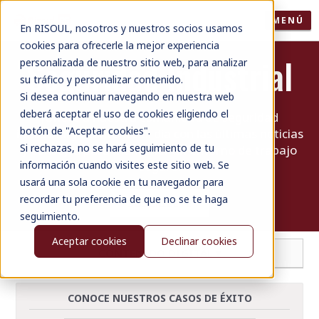
MENÚ
En RISOUL, nosotros y nuestros socios usamos
cookies para ofrecerle la mejor experiencia
Seguridad Industrial
personalizada de nuestro sitio web, para analizar
su tráfico y personalizar contenido.
Si desea continuar navegando en nuestra web
deberá aceptar el uso de cookies eligiendo el
¡Únete a nuestra comunidad de seguridad
botón de "Aceptar cookies".
industrial y mantente al día con las últimas noticias
Si rechazas, no se hará seguimiento de tu
y consejos para mantener un entorno de trabajo
información cuando visites este sitio web. Se
seguro!
usará una sola cookie en tu navegador para
recordar tu preferencia de que no se te haga
SUSCRÍBETE
seguimiento.
Aceptar cookies
Declinar cookies
CONTENIDO DIGITAL ▾
CONOCE NUESTROS CASOS DE ÉXITO