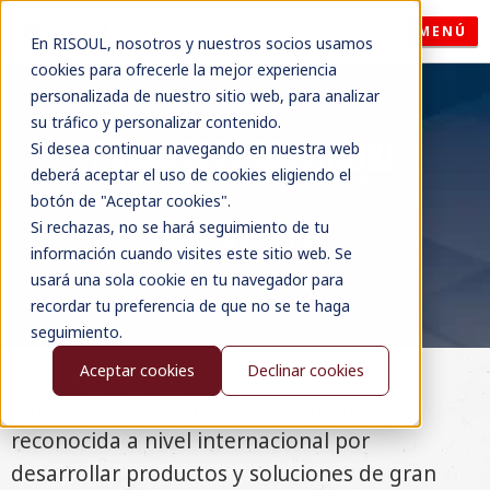
MENÚ
En RISOUL, nosotros y nuestros socios usamos
cookies para ofrecerle la mejor experiencia
personalizada de nuestro sitio web, para analizar
su tráfico y personalizar contenido.
PRODUCTOS SOUTHWIRE
Si desea continuar navegando en nuestra web
deberá aceptar el uso de cookies eligiendo el
¿Necesitas asesoría, información o precio de
productos Southwire?
botón de "Aceptar cookies".
Si rechazas, no se hará seguimiento de tu
Contáctanos
información cuando visites este sitio web. Se
usará una sola cookie en tu navegador para
recordar tu preferencia de que no se te haga
seguimiento.
Aceptar cookies
Declinar cookies
Somos distribuidores Southwire, marca
reconocida a nivel internacional por
desarrollar productos y soluciones de gran