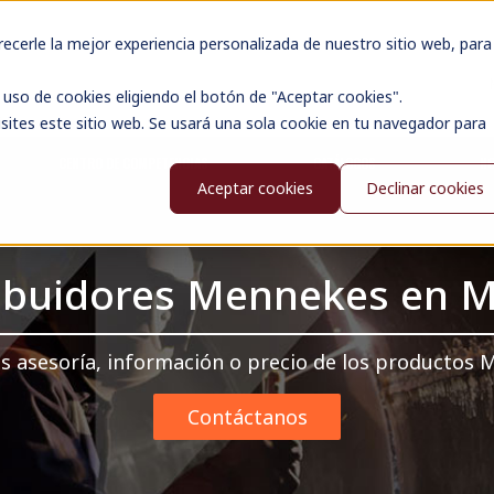
cerle la mejor experiencia personalizada de nuestro sitio web, para
uso de cookies eligiendo el botón de "Aceptar cookies".
sites este sitio web. Se usará una sola cookie en tu navegador para
CENTRO DE COMPETENCIAS
CATÁLOGOS
N
Aceptar cookies
Declinar cookies
ribuidores Mennekes en M
s asesoría, información o precio de los productos
Contáctanos