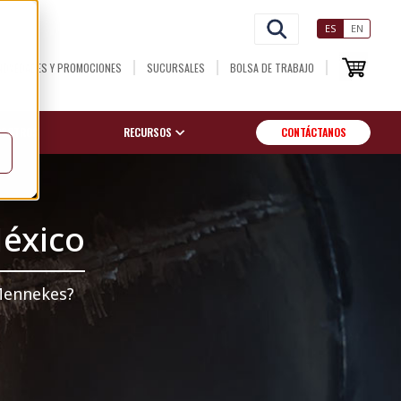
ES
EN
NOVEDADES Y PROMOCIONES
SUCURSALES
BOLSA DE TRABAJO
OSOTROS
RECURSOS
CONTÁCTANOS
éxico
 Mennekes?