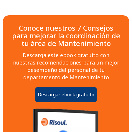
Conoce nuestros 7 Consejos
para mejorar la coordinación de
tu área de Mantenimiento
Descarga este ebook gratuito con
nuestras recomendaciones para un mejor
desempeño del personal de tu
departamento de Mantenimiento
Descargar ebook gratuito