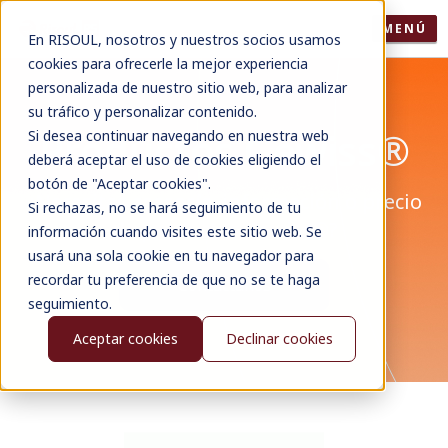
MENÚ
En RISOUL, nosotros y nuestros socios usamos
cookies para ofrecerle la mejor experiencia
personalizada de nuestro sitio web, para analizar
su tráfico y personalizar contenido.
Productos Gewiss®️
Si desea continuar navegando en nuestra web
deberá aceptar el uso de cookies eligiendo el
botón de "Aceptar cookies".
¿Necesitas asesoría, información o precio
Si rechazas, no se hará seguimiento de tu
de productos Gewiss®️?
información cuando visites este sitio web. Se
usará una sola cookie en tu navegador para
recordar tu preferencia de que no se te haga
Contáctanos
seguimiento.
Aceptar cookies
Declinar cookies