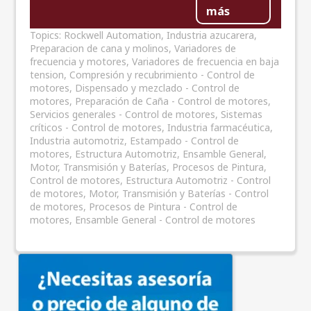
más
Topics:
Rockwell Automation
,
Industria azucarera
,
Preparacion de cana y molinos
,
Variadores de
frecuencia y motores
,
Variadores de frecuencia en baja
tension
,
Compresión y recubrimiento - Control de
motores
,
Dispensado y mezclado - Control de
motores
,
Preparación de Caña - Control de motores
,
Servicios generales - Control de motores
,
Sistemas
críticos - Control de motores
,
Industria farmacéutica
,
Industria automotriz
,
Estampado - Control de
motores
,
Estructura Automotriz
,
Ensamble General
,
Motor, Transmisión y Baterías
,
Procesos de Pintura
,
Control de motores
,
Estructura Automotriz - Control
de motores
,
Motor, Transmisión y Baterías - Control
de motores
,
Procesos de Pintura - Control de
motores
,
Ensamble General - Control de motores