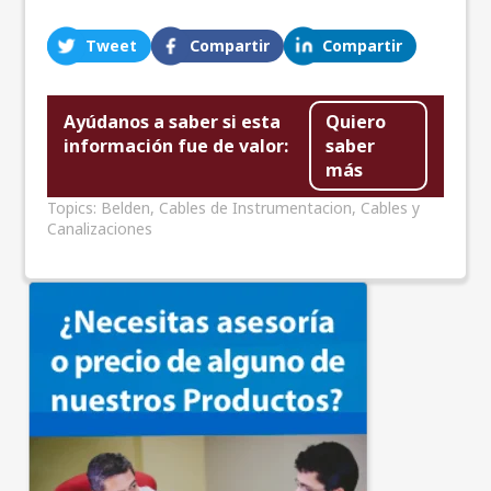
Tweet
Compartir
Compartir
Ayúdanos a saber si esta
Quiero
información fue de valor:
saber
más
Topics:
Belden
,
Cables de Instrumentacion
,
Cables y
Canalizaciones