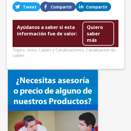
Tweet
Compartir
Compartir
Ayúdanos a saber si esta
Quiero
información fue de valor:
saber
más
Topics:
Unex
,
Cables y Canalizaciones
,
Canalizacion de
cables