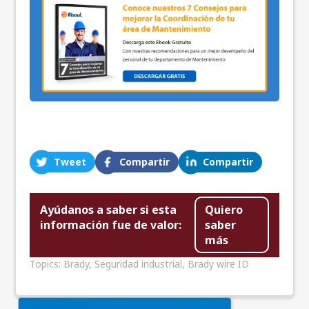
Tweet
Compartir
Compartir
Ayúdanos a saber si esta
Quiero
información fue de valor:
saber
más
Topics:
Brady
,
Seguridad industrial
,
Brady wire ID