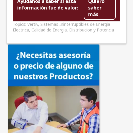
Ayúdanos a saber si esta
Quiero
información fue de valor:
saber
más
Topics:
Vertiv
,
Sistemas Ininterruptibles de Energia
Electrica
,
Calidad de Energia
,
Distribucion y Potencia