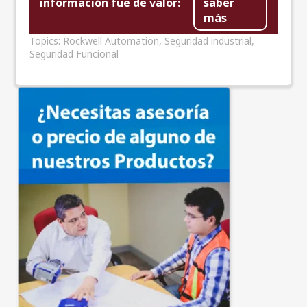
información fue de valor:
saber
más
Topics:
Rockwell Automation
,
Seguridad industrial
,
Seguridad Funcional