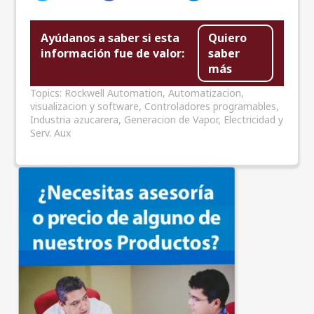
Ayúdanos a saber si esta
Quiero
información fue de valor:
saber
más
Topics:
Rockwell Automation
,
Automatizacion,
visualizacion y software
,
Controladores programables
,
Industria azucarera
,
Generacion de Vapor, Electricidad y
Serv. Aux