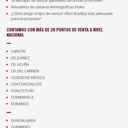
10 ventajas de utilizar gabinetes de la marca Hoffman
4 modelos de cámaras termográficas Fluke
¿Cómo elegir el tipo de sensor Allen Bradley más adecuado
para mi proyecto?
CONTAMOS CON MÁS DE 20 PUNTOS DE VENTA A NIVEL
NACIONAL
CANCÚN
CD. JUÁREZ
CD. ACUÑA
CD. DEL CARMEN
CIUDAD DE MÉXICO
COATZACOALCOS
CUAUTITLÁN
CUERNAVACA
DURANGO
GUADALAJARA
GUERRERO