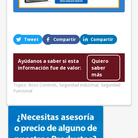
Tweet
Compartir
Compartir
Ayúdanos a saber si esta
Quiero
información fue de valor:
saber
más
Topics:
Ross Controls
,
Seguridad industrial
,
Seguridad
Funcional