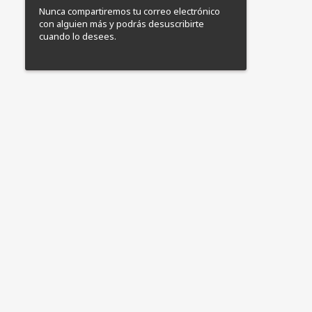
Nunca compartiremos tu correo electrónico
con alguien más y podrás desuscribirte
cuando lo desees.