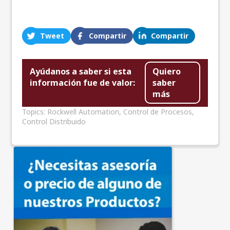
Tweet
Compartir
Compartir
Ayúdanos a saber si esta
Quiero
información fue de valor:
saber
más
Topics:
Rockwell Automation
,
Control de Procesos
,
Control Distribuido