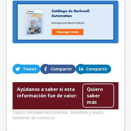
Tweet
Compartir
Compartir
Ayúdanos a saber si esta
Quiero
información fue de valor:
saber
más
Topics:
Rockwell Automation
,
Sensores y visión
,
Sensores de contacto