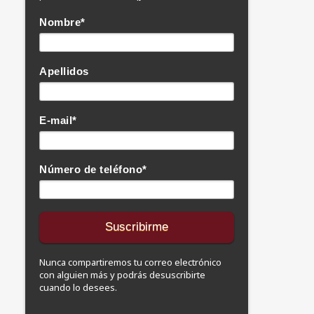
Nombre
*
Apellidos
E-mail
*
Número de teléfono
*
Nunca compartiremos tu correo electrónico
con alguien más y podrás desuscribirte
cuando lo desees.