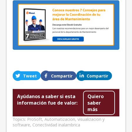
Tweet
Compartir
Compartir
Ayúdanos a saber si esta
Quiero
información fue de valor:
saber
más
Topics:
ProSoft
,
Automatizacion, visualizacion y
software
,
Conectividad inalambrica