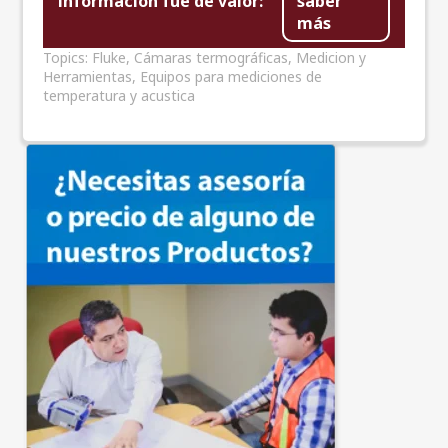
información fue de valor:
saber
más
Topics:
Fluke
,
Cámaras termográficas
,
Medicion y
Herramientas
,
Equipos para mediciones de
temperatura y acustica