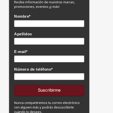
Recibe información de nuestras marcas,
promociones, eventos ¡y más!
Nombre
*
Apellidos
E-mail
*
Número de teléfono
*
Nunca compartiremos tu correo electrónico
con alguien más y podrás desuscribirte
cuando lo desees.