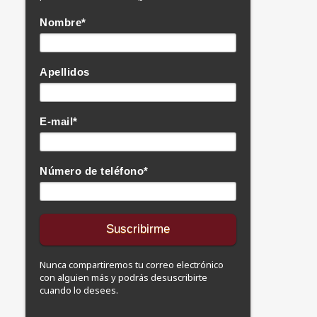
Nombre
*
Apellidos
E-mail
*
Número de teléfono
*
Nunca compartiremos tu correo electrónico
con alguien más y podrás desuscribirte
cuando lo desees.