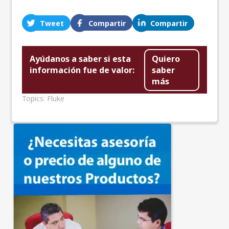
Tweet
Compartir
Compartir
Ayúdanos a saber si esta
Quiero
información fue de valor:
saber
más
Topics:
Fluke