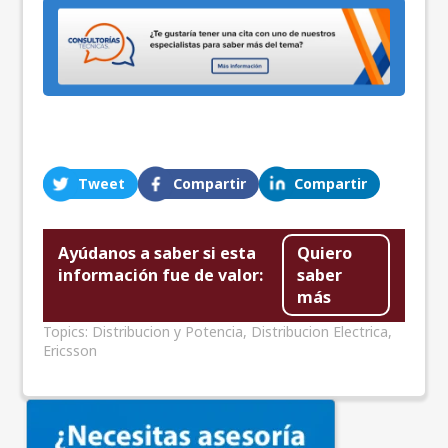
Tweet
Compartir
Compartir
Ayúdanos a saber si esta
Quiero
información fue de valor:
saber
más
Topics:
Distribucion y Potencia
,
Distribucion Electrica
,
Ericsson