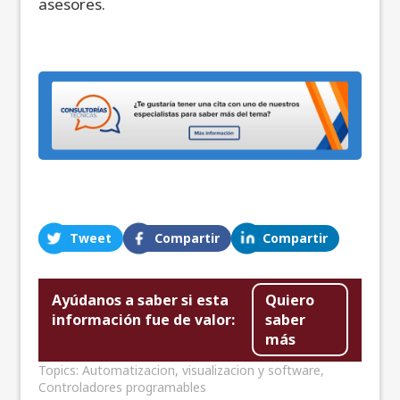
asesores.
Tweet
Compartir
Compartir
Ayúdanos a saber si esta
Quiero
información fue de valor:
saber
más
Topics:
Automatizacion, visualizacion y software
,
Controladores programables